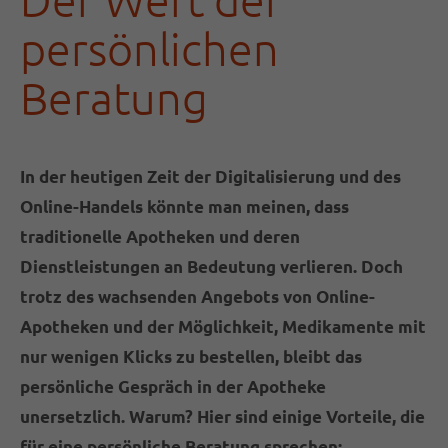
persönlichen
24h
Beratung
/ 365days
In der heutigen Zeit der Digitalisierung und des
We offer support for our customers
Mon - Fri 8:00am - 5:00pm
(GMT +1)
Online-Handels könnte man meinen, dass
traditionelle Apotheken und deren
Get in touch
Dienstleistungen an Bedeutung verlieren. Doch
trotz des wachsenden Angebots von Online-
Cybersteel Inc.
376-293 City Road, Suite 600
Apotheken und der Möglichkeit, Medikamente mit
San Francisco, CA 94102
nur wenigen Klicks zu bestellen, bleibt das
persönliche Gespräch in der Apotheke
Have any questions?
unersetzlich. Warum? Hier sind einige Vorteile, die
+44 1234 567 890
für eine persönliche Beratung sprechen: