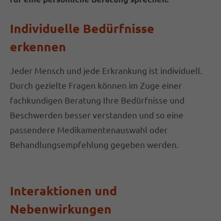
Drop us a line
Individuelle Bedürfnisse
info@yourdomain.com
erkennen
About us
Jeder Mensch und jede Erkrankung ist individuell.
Lorem ipsum dolor sit amet, consectetuer
Durch gezielte Fragen können im Zuge einer
adipiscing elit.
fachkundigen Beratung Ihre Bedürfnisse und
Aenean commodo ligula eget dolor. Aenean
Beschwerden besser verstanden und so eine
massa. Cum sociis natoque penatibus et magnis
passendere Medikamentenauswahl oder
dis parturient montes, nascetur ridiculus mus.
Behandlungsempfehlung gegeben werden.
Donec quam felis, ultricies nec.
Interaktionen und
Nebenwirkungen