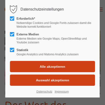
Datenschutzeinstellungen
Login
Erforderlich*
Benutzername
Notwendige Cookies und Google Fonts zulassen damit die
Website korrekt funktioniert
Externe Medien
Externe Medien wie Google Maps, OpenStreetMap und
Youtube zulassen
Passwort
Statistik
Google Analytics und Matomo Analytics zulassen
Anmelden
Register
|
Lost your password?
Support
Datenschutz
Impressum
Der Wert der
Lorem ipsum dolor sit amet: