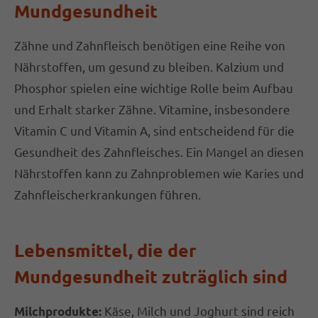
Mundgesundheit
Drop us a line
Zähne und Zahnfleisch benötigen eine Reihe von
info@yourdomain.com
Nährstoffen, um gesund zu bleiben. Kalzium und
About us
Phosphor spielen eine wichtige Rolle beim Aufbau
und Erhalt starker Zähne. Vitamine, insbesondere
Lorem ipsum dolor sit amet, consectetuer
Vitamin C und Vitamin A, sind entscheidend für die
adipiscing elit.
Gesundheit des Zahnfleisches. Ein Mangel an diesen
Aenean commodo ligula eget dolor. Aenean
Nährstoffen kann zu Zahnproblemen wie Karies und
massa. Cum sociis natoque penatibus et magnis
Zahnfleischerkrankungen führen.
dis parturient montes, nascetur ridiculus mus.
Donec quam felis, ultricies nec.
Lebensmittel, die der
Mundgesundheit zuträglich sind
Käse, Milch und Joghurt sind reich
Milchprodukte: