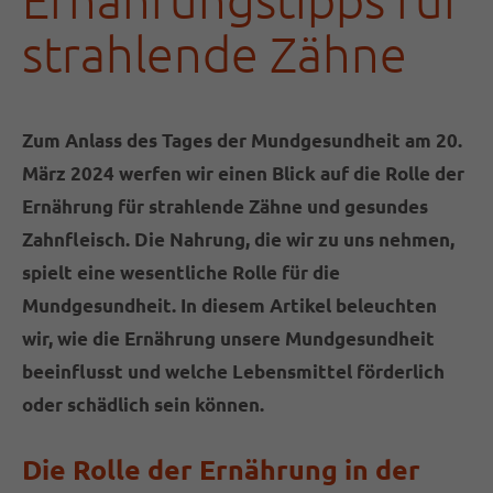
strahlende Zähne
24h
/ 365days
Zum Anlass des Tages der Mundgesundheit am 20.
März 2024 werfen wir einen Blick auf die Rolle der
We offer support for our customers
Ernährung für strahlende Zähne und gesundes
Mon - Fri 8:00am - 5:00pm
(GMT +1)
Zahnfleisch. Die Nahrung, die wir zu uns nehmen,
spielt eine wesentliche Rolle für die
Get in touch
Mundgesundheit. In diesem Artikel beleuchten
Cybersteel Inc.
wir, wie die Ernährung unsere Mundgesundheit
376-293 City Road, Suite 600
beeinflusst und welche Lebensmittel förderlich
San Francisco, CA 94102
oder schädlich sein können.
Have any questions?
Die Rolle der Ernährung in der
+44 1234 567 890