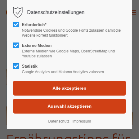
Datenschutzeinstellungen
Login
Erforderlich*
Benutzername
Notwendige Cookies und Google Fonts zulassen damit die
Website korrekt funktioniert
Externe Medien
Externe Medien wie Google Maps, OpenStreetMap und
Youtube zulassen
Passwort
Statistik
Google Analytics und Matomo Analytics zulassen
Anmelden
Register
|
Lost your password?
Support
Datenschutz
Impressum
Ernährungstipps für
Lorem ipsum dolor sit amet: